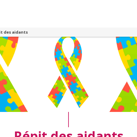
it des aidants
Répit des aidants